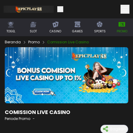
TOGEL
SLOT
CASINO
GAMES
SPORTS
PROMO
Beranda
Promo
Comission Live Casino
COMISSION LIVE CASINO
Periode Promo
-
Bagikan