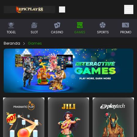
TOGEL
SLOT
CASINO
GAMES
SPORTS
PROMO
Beranda
Games