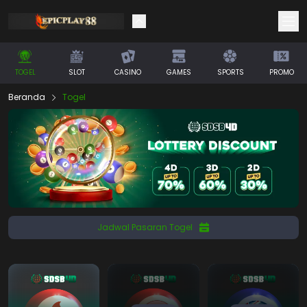
TOGEL
SLOT
CASINO
GAMES
SPORTS
PROMO
Beranda
Togel
Jadwal Pasaran Togel